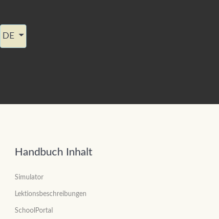
Sprache auswählen
DE
Handbuch Inhalt
Simulator
Lektionsbeschreibungen
SchoolPortal