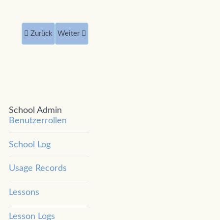
Vorheriger Beitrag: School Log
Nächster Beitrag: Lessons
Zurück
Weiter
School Admin
Benutzerrollen
School Log
Usage Records
Lessons
Lesson Logs