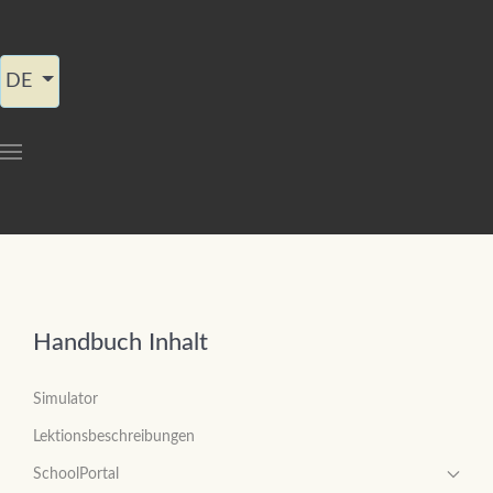
Sprache auswählen
DE
Handbuch Inhalt
Simulator
Lektionsbeschreibungen
SchoolPortal